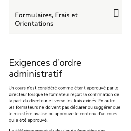
Remplissez et soumettez, par télécopie ou par
Formulaires, Frais et
courrier,
le formulaire 2160E
– Réévaluation de
la Formation Continue Approuvée par le
Orientations
Directeur et Évaluation de l’Instructeur (les
informations de paiement sont incluses sur le
formulaire).
Soumettez les documents de soutien requis
par courrier électronique
Exigences d’ordre
à
mailto:operator.certification@
ontario.ca
sous
forme de fichiers individuels dans les
administratif
Formulaires et
catégories suivantes :
Orientations
Description
Objectifs du cours
Description
Horaire du cours
Un cours n’est considéré comme étant approuvé par le
Certificat de fin de cours
directeur lorsque le formateur reçoit la confirmation de
Méthode de vérification que le participant a
Remplissez ce
la part du directeur et verse les frais exigés. En outre,
acquis le contenu du cours (par exemple, un
formulaire pour
les formateurs ne doivent pas déclarer ou suggérer que
test)
demander la
le ministère avalise ou approuve le contenu d’un cours
Demande de
Formulaire d’évaluation du cours
réévaluation ou le
qui a été approuvé.
Réévaluation de la
CV du concepteur (si ajouté) (un seul fichier)
renouvellement de
Formation Continue
CV de l’instructeur (si ajouté) (un seul