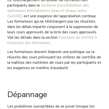
Le téléchargement du dossier de formation des
la formation
Approuvée par le
fichier)
participants dans le
Système d’accréditation des
continue approuvée
Directeur et
Matériel de formation (un seul fichier)
opérateurs d’installations d’eau et d’eaux usées
par le Directeur ou
Évaluation de
(SAOIEE)
est une exigence de l’approbation continue.
pour
l’Instructeur
Les formateurs qui ne téléchargent pas les résultats
ajouter/supprimer un
dans les délais impartis s’exposent à la suppression de
instructeur d’un
leurs cours approuvés de la liste des cours approuvés.
cours.
Voir les détails dans la section
Fonctions du SAOIEE à
l’intention des formateurs
.
Ce guide détaille les
types de formation
Les formateurs doivent élaborer une politique sur la
qui peuvent être
réussite des cours prévoyant les critères de contrôle de
Guide de la
considérés pour
la maîtrise des matériels de cours par les participants et
Formation Continue
l’approbation du
les exigences en matière d’assiduité.
Approuvée par le
Directeur, ainsi que
Directeur pour les
les politiques et
Fournisseurs de
exigences du MECP
Formation
pour les cours
Dépannage
approuvés par le
Directeur.
Les problèmes susceptibles de se poser lorsque l’on