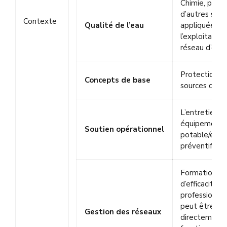
Chimie, physi
d’autres scie
Contexte
Qualité de l’eau
appliquées li
l’exploitation
réseau d’eau
Protection d
Concepts de base
sources d’eau
L’entretien d
équipements
Soutien opérationnel
potable/entr
préventif
Formation en
d’efficacité
professionnel
peut être lié
Gestion des réseaux
directement 